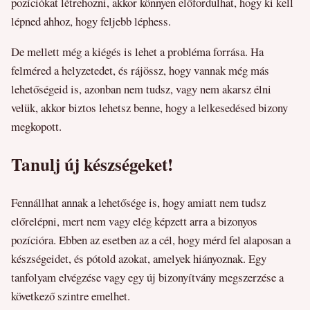
pozíciókat létrehozni, akkor könnyen előfordulhat, hogy ki kell
lépned ahhoz, hogy feljebb léphess.
De mellett még a kiégés is lehet a probléma forrása. Ha
felméred a helyzetedet, és rájössz, hogy vannak még más
lehetőségeid is, azonban nem tudsz, vagy nem akarsz élni
velük, akkor biztos lehetsz benne, hogy a lelkesedésed bizony
megkopott.
Tanulj új készségeket!
Fennállhat annak a lehetősége is, hogy amiatt nem tudsz
előrelépni, mert nem vagy elég képzett arra a bizonyos
pozícióra. Ebben az esetben az a cél, hogy mérd fel alaposan a
készségeidet, és pótold azokat, amelyek hiányoznak. Egy
tanfolyam elvégzése vagy egy új bizonyítvány megszerzése a
következő szintre emelhet.