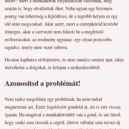
Miért? Mert a munkakörök folyamatosan változnak, még
azután is, hogy elvállaltuk őket. Néha ugyan egy bizonyos
pontig van lehetőség a fejlődésre, de a legtöbb helyen ez egy
idő után megszakad. Akár azért, mert a szerepköröd kevésbé
lényeges, akár a szervezet nem fekteti be a megfelelő
erőforrásokat, az eredmény ugyanaz: egy olyan pozícióba
ragadsz, amely nem vezet sehová.
Ha nem kaphatsz előléptetést, és nem tanulsz semmi újat, ideje
átértékelni a dolgokat, és kilépni a mókuskerékből.
Azonosítsd a problémát!
Nem tudsz megoldani egy problémát, ha nem tudod
megnevezni azt. Ezért legelőször gondold át, mi is tart vissza
igazán. Ha magával a munkaköröddel van a gond, és azt látod,
hogy senki sem távozik a cégtől, illetve vállalat sem tervez új