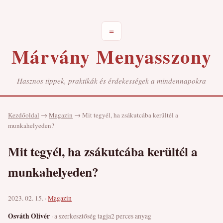
≡
Márvány Menyasszony
Hasznos tippek, praktikák és érdekességek a mindennapokra
Kezdőoldal
→
Magazin
→
Mit tegyél, ha zsákutcába kerültél a
munkahelyeden?
Mit tegyél, ha zsákutcába kerültél a
munkahelyeden?
2023. 02. 15. ·
Magazin
Osváth Olivér
· a szerkesztőség tagja
2 perces anyag