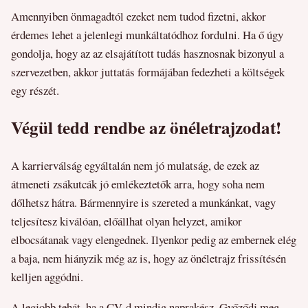
Amennyiben önmagadtól ezeket nem tudod fizetni, akkor
érdemes lehet a jelenlegi munkáltatódhoz fordulni. Ha ő úgy
gondolja, hogy az az elsajátított tudás hasznosnak bizonyul a
szervezetben, akkor juttatás formájában fedezheti a költségek
egy részét.
Végül tedd rendbe az önéletrajzodat!
A karrierválság egyáltalán nem jó mulatság, de ezek az
átmeneti zsákutcák jó emlékeztetők arra, hogy soha nem
dőlhetsz hátra. Bármennyire is szereted a munkánkat, vagy
teljesítesz kiválóan, előállhat olyan helyzet, amikor
elbocsátanak vagy elengednek. Ilyenkor pedig az embernek elég
a baja, nem hiányzik még az is, hogy az önéletrajz frissítésén
kelljen aggódni.
A legjobb tehát, ha a CV-d mindig naprakész. Győződj meg