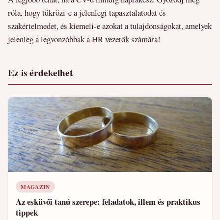
róla, hogy tükrözi-e a jelenlegi tapasztalatodat és
szakértelmedet, és kiemeli-e azokat a tulajdonságokat, amelyek
jelenleg a legvonzóbbak a HR vezetők számára!
Ez is érdekelhet
MAGAZIN
Az esküvői tanú szerepe: feladatok, illem és praktikus
tippek