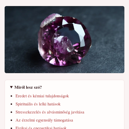
Miről lesz szó?
Eredet és kémiai tulajdonságok
Spirituális és lelki hatások
Stresszkezelés és alvásminőség javítása
Az érzelmi egyensúly támogatása
Fizikai és energetikai hatások