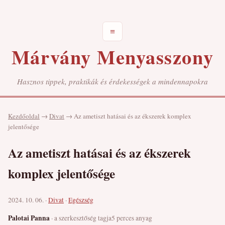
≡
Márvány Menyasszony
Hasznos tippek, praktikák és érdekességek a mindennapokra
Kezdőoldal
→
Divat
→
Az ametiszt hatásai és az ékszerek komplex
jelentősége
Az ametiszt hatásai és az ékszerek
komplex jelentősége
2024. 10. 06. ·
Divat
·
Egészség
Palotai Panna
· a szerkesztőség tagja
5 perces anyag