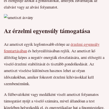
és elengedje azokat a gondolatokat, amelyek zavarhatják az
elalvást vagy az alvási folyamatot.
Az érzelmi egyensúly támogatása
Az ametiszt egyik legfontosabb előnye az
érzelmi egyensúly
fenntartásában
és helyreállításában rejlik. Az ametiszt kő
állítólag képes a negatív energiák eloszlatására, ami elősegíti a
viselő érzelmi stabilitását és tisztább gondolkodását. Az
ametiszt viselése különösen hasznos lehet az olyan
időszakokban, amikor fokozott érzelmi kihívásokkal kell
szembenéznünk.
A fülbevalóként vagy medálként viselt ametiszt folyamatos
támogatást nyújt a viselő számára, mivel állandóan a test
közelében helyezkedik el, és energetikailag hat a finomtestekre.