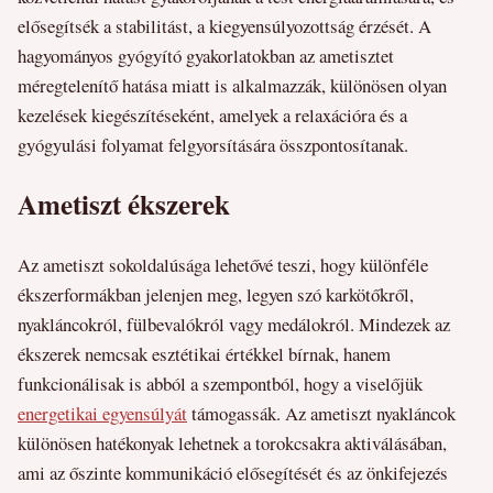
elősegítsék a stabilitást, a kiegyensúlyozottság érzését. A
hagyományos gyógyító gyakorlatokban az ametisztet
méregtelenítő hatása miatt is alkalmazzák, különösen olyan
kezelések kiegészítéseként, amelyek a relaxációra és a
gyógyulási folyamat felgyorsítására összpontosítanak.
Ametiszt ékszerek
Az ametiszt sokoldalúsága lehetővé teszi, hogy különféle
ékszerformákban jelenjen meg, legyen szó karkötőkről,
nyakláncokról, fülbevalókról vagy medálokról. Mindezek az
ékszerek nemcsak esztétikai értékkel bírnak, hanem
funkcionálisak is abból a szempontból, hogy a viselőjük
energetikai egyensúlyát
támogassák. Az ametiszt nyakláncok
különösen hatékonyak lehetnek a torokcsakra aktiválásában,
ami az őszinte kommunikáció elősegítését és az önkifejezés