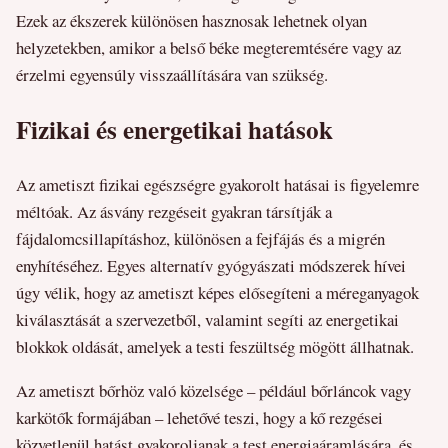
Ezek az ékszerek különösen hasznosak lehetnek olyan
helyzetekben, amikor a belső béke megteremtésére vagy az
érzelmi egyensúly visszaállítására van szükség.
Fizikai és energetikai hatások
Az ametiszt fizikai egészségre gyakorolt hatásai is figyelemre
méltóak. Az ásvány rezgéseit gyakran társítják a
fájdalomcsillapításhoz, különösen a fejfájás és a migrén
enyhítéséhez. Egyes alternatív gyógyászati módszerek hívei
úgy vélik, hogy az ametiszt képes elősegíteni a méreganyagok
kiválasztását a szervezetből, valamint segíti az energetikai
blokkok oldását, amelyek a testi feszültség mögött állhatnak.
Az ametiszt bőrhöz való közelsége – például bőrláncok vagy
karkötők formájában – lehetővé teszi, hogy a kő rezgései
közvetlenül hatást gyakoroljanak a test energiaáramlására, és