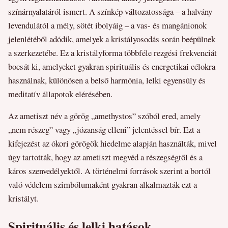
színárnyalatáról ismert. A színkép változatossága – a halvány
levendulától a mély, sötét ibolyáig – a vas- és mangánionok
jelenlétéből adódik, amelyek a kristályosodás során beépülnek
a szerkezetébe. Ez a kristályforma többféle rezgési frekvenciát
bocsát ki, amelyeket gyakran spirituális és energetikai célokra
használnak, különösen a belső harmónia, lelki egyensúly és
meditatív állapotok elérésében.
Az ametiszt név a görög „amethystos” szóból ered, amely
„nem részeg” vagy „józanság elleni” jelentéssel bír. Ezt a
kifejezést az ókori görögök hiedelme alapján használták, mivel
úgy tartották, hogy az ametiszt megvéd a részegségtől és a
káros szenvedélyektől. A történelmi források szerint a bortól
való védelem szimbólumaként gyakran alkalmazták ezt a
kristályt.
Spirituális és lelki hatások