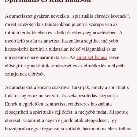
Az ametisztet gyakran nevezik a „spirituális ébredés kövének”,
mivel az ezoterikus tanításokban jelentős szerepe van az
intuíció erősítésében és a lelki érzékenység növelésében. A
meditáció során az ametiszt használata segíthet mélyebb
kapcsolatba kerülni a tudattalan belső világunkkal és az
univerzum energiaáramlataival. Az
ametiszt hatása
révén
elősegíti a gondolatok rendezését és az elmélkedés mélyebb
szintjeinek elérését.
Az ametisztet a korona csakrával társítják, amely a spirituális
tudatosság és az univerzális összekapcsolódás központja.
Ennek megfelelően az ametiszt rendszeres használata
elősegítheti a spirituális fejlődést, a mélyebb tudati állapotok
elérését, valamint a negatív gondolatok elengedését, így
hozzájárulva egy kiegyensúlyozottabb, harmonikus életvitelhez.