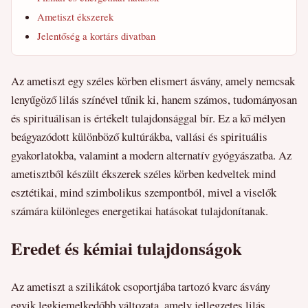
Ametiszt ékszerek
Jelentőség a kortárs divatban
Az ametiszt egy széles körben elismert ásvány, amely nemcsak
lenyűgöző lilás színével tűnik ki, hanem számos, tudományosan
és spirituálisan is értékelt tulajdonsággal bír. Ez a kő mélyen
beágyazódott különböző kultúrákba, vallási és spirituális
gyakorlatokba, valamint a modern alternatív gyógyászatba. Az
ametisztből készült ékszerek széles körben kedveltek mind
esztétikai, mind szimbolikus szempontból, mivel a viselők
számára különleges energetikai hatásokat tulajdonítanak.
Eredet és kémiai tulajdonságok
Az ametiszt a szilikátok csoportjába tartozó kvarc ásvány
egyik legkiemelkedőbb változata, amely jellegzetes lilás