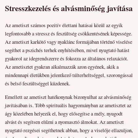
Stresszkezelés és alvásminőség javítása
Az ametiszt számos pozitív élettani hatásai közül az egyik
legfontosabb a stressz és feszültség csökkentésének képessége.
Az ametiszt karkötő vagy nyaklánc formájában történő viselése
segíthet a pszichés terhek enyhítésében, mivel nyugtató hatást
gyakorol az idegrendszerre és fokozza az általános relaxációt.
Az ametisztet gyakran alkalmazzák azon egyének, akik a
mindennapi életükben jelentkező túlterheltséggel, szorongással
és belső feszültséggel küzdenek.
Emellett az ametiszt hatékonynak bizonyulhat az alvásminőség
javításában is. Több spirituális hagyományban az ametisztet az
ágy közelében helyezik el, hogy elősegítse a mély, nyugodt
alvást és segítsen elűzni a nyomasztó álmokat. Az ametiszt
nyugtató rezgései segíthetnek abban, hogy a viselője ellazuljon,