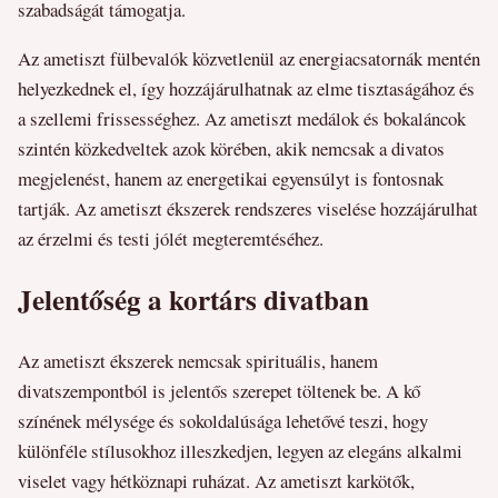
szabadságát támogatja.
Az ametiszt fülbevalók közvetlenül az energiacsatornák mentén
helyezkednek el, így hozzájárulhatnak az elme tisztaságához és
a szellemi frissességhez. Az ametiszt medálok és bokaláncok
szintén közkedveltek azok körében, akik nemcsak a divatos
megjelenést, hanem az energetikai egyensúlyt is fontosnak
tartják. Az ametiszt ékszerek rendszeres viselése hozzájárulhat
az érzelmi és testi jólét megteremtéséhez.
Jelentőség a kortárs divatban
Az ametiszt ékszerek nemcsak spirituális, hanem
divatszempontból is jelentős szerepet töltenek be. A kő
színének mélysége és sokoldalúsága lehetővé teszi, hogy
különféle stílusokhoz illeszkedjen, legyen az elegáns alkalmi
viselet vagy hétköznapi ruházat. Az ametiszt karkötők,