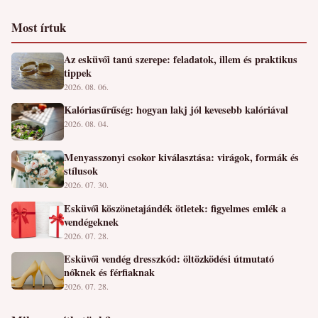
Most írtuk
Az esküvői tanú szerepe: feladatok, illem és praktikus
tippek
2026. 08. 06.
Kalóriasűrűség: hogyan lakj jól kevesebb kalóriával
2026. 08. 04.
Menyasszonyi csokor kiválasztása: virágok, formák és
stílusok
2026. 07. 30.
Esküvői köszönetajándék ötletek: figyelmes emlék a
vendégeknek
2026. 07. 28.
Esküvői vendég dresszkód: öltözködési útmutató
nőknek és férfiaknak
2026. 07. 28.