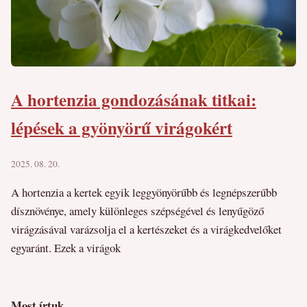
A hortenzia gondozásának titkai:
lépések a gyönyörű virágokért
2025. 08. 20.
A hortenzia a kertek egyik leggyönyörűbb és legnépszerűbb
dísznövénye, amely különleges szépségével és lenyűgöző
virágzásával varázsolja el a kertészeket és a virágkedvelőket
egyaránt. Ezek a virágok
Most írtuk