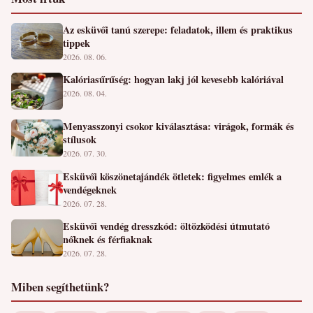
Az esküvői tanú szerepe: feladatok, illem és praktikus
tippek
2026. 08. 06.
Kalóriasűrűség: hogyan lakj jól kevesebb kalóriával
2026. 08. 04.
Menyasszonyi csokor kiválasztása: virágok, formák és
stílusok
2026. 07. 30.
Esküvői köszönetajándék ötletek: figyelmes emlék a
vendégeknek
2026. 07. 28.
Esküvői vendég dresszkód: öltözködési útmutató
nőknek és férfiaknak
2026. 07. 28.
Miben segíthetünk?