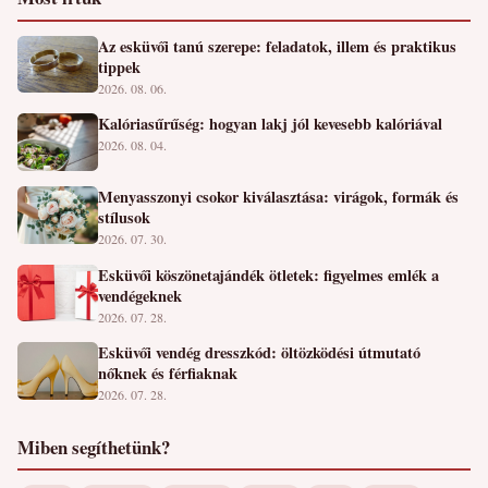
Az esküvői tanú szerepe: feladatok, illem és praktikus
tippek
2026. 08. 06.
Kalóriasűrűség: hogyan lakj jól kevesebb kalóriával
2026. 08. 04.
Menyasszonyi csokor kiválasztása: virágok, formák és
stílusok
2026. 07. 30.
Esküvői köszönetajándék ötletek: figyelmes emlék a
vendégeknek
2026. 07. 28.
Esküvői vendég dresszkód: öltözködési útmutató
nőknek és férfiaknak
2026. 07. 28.
Miben segíthetünk?