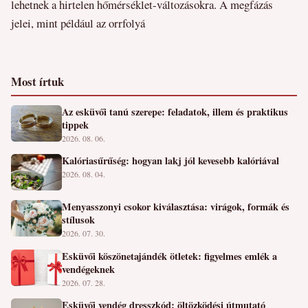
lehetnek a hirtelen hőmérséklet-változásokra. A megfázás
jelei, mint például az orrfolyá
Most írtuk
Az esküvői tanú szerepe: feladatok, illem és praktikus
tippek
2026. 08. 06.
Kalóriasűrűség: hogyan lakj jól kevesebb kalóriával
2026. 08. 04.
Menyasszonyi csokor kiválasztása: virágok, formák és
stílusok
2026. 07. 30.
Esküvői köszönetajándék ötletek: figyelmes emlék a
vendégeknek
2026. 07. 28.
Esküvői vendég dresszkód: öltözködési útmutató