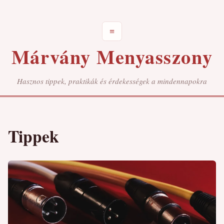
≡
Márvány Menyasszony
Hasznos tippek, praktikák és érdekességek a mindennapokra
Tippek