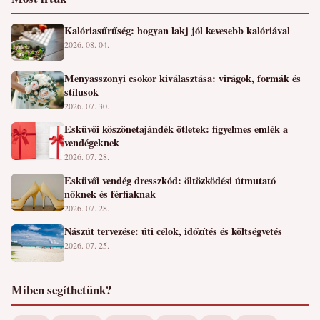
Kalóriasűrűség: hogyan lakj jól kevesebb kalóriával
2026. 08. 04.
Menyasszonyi csokor kiválasztása: virágok, formák és
stílusok
2026. 07. 30.
Esküvői köszönetajándék ötletek: figyelmes emlék a
vendégeknek
2026. 07. 28.
Esküvői vendég dresszkód: öltözködési útmutató
nőknek és férfiaknak
2026. 07. 28.
Nászút tervezése: úti célok, időzítés és költségvetés
2026. 07. 25.
Miben segíthetünk?