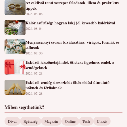
Az esküvői tanú szerepe: feladatok, illem és praktikus
tippek
2026. 08. 06.
Kalóriasűrűség: hogyan lakj jól kevesebb kalóriával
2026. 08. 04.
Menyasszonyi csokor kiválasztása: virágok, formák és
stílusok
2026. 07. 30.
Esküvői köszönetajándék ötletek: figyelmes emlék a
vendégeknek
2026. 07. 28.
Esküvői vendég dresszkód: öltözködési útmutató
nőknek és férfiaknak
2026. 07. 28.
Miben segíthetünk?
Divat
Egészség
Magazin
Online
Tech
Utazás