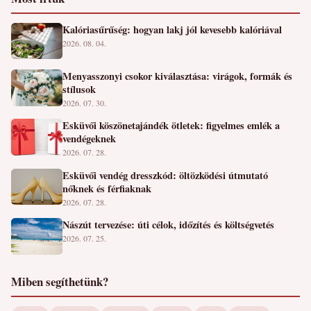
Kalóriasűrűség: hogyan lakj jól kevesebb kalóriával
2026. 08. 04.
Menyasszonyi csokor kiválasztása: virágok, formák és
stílusok
2026. 07. 30.
Esküvői köszönetajándék ötletek: figyelmes emlék a
vendégeknek
2026. 07. 28.
Esküvői vendég dresszkód: öltözködési útmutató
nőknek és férfiaknak
2026. 07. 28.
Nászút tervezése: úti célok, időzítés és költségvetés
2026. 07. 25.
Miben segíthetünk?