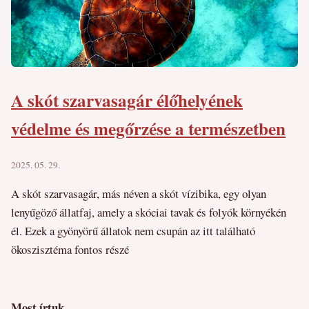
A skót szarvasagár élőhelyének
védelme és megőrzése a természetben
2025. 05. 29.
A skót szarvasagár, más néven a skót vízibika, egy olyan
lenyűgöző állatfaj, amely a skóciai tavak és folyók környékén
él. Ezek a gyönyörű állatok nem csupán az itt található
ökoszisztéma fontos részé
Most írtuk