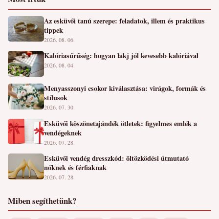
Az esküvői tanú szerepe: feladatok, illem és praktikus
tippek
2026. 08. 06.
Kalóriasűrűség: hogyan lakj jól kevesebb kalóriával
2026. 08. 04.
Menyasszonyi csokor kiválasztása: virágok, formák és
stílusok
2026. 07. 30.
Esküvői köszönetajándék ötletek: figyelmes emlék a
vendégeknek
2026. 07. 28.
Esküvői vendég dresszkód: öltözködési útmutató
nőknek és férfiaknak
2026. 07. 28.
Miben segíthetünk?