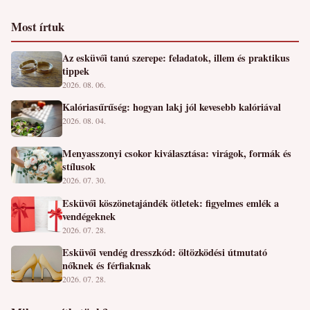
Most írtuk
Az esküvői tanú szerepe: feladatok, illem és praktikus
tippek
2026. 08. 06.
Kalóriasűrűség: hogyan lakj jól kevesebb kalóriával
2026. 08. 04.
Menyasszonyi csokor kiválasztása: virágok, formák és
stílusok
2026. 07. 30.
Esküvői köszönetajándék ötletek: figyelmes emlék a
vendégeknek
2026. 07. 28.
Esküvői vendég dresszkód: öltözködési útmutató
nőknek és férfiaknak
2026. 07. 28.