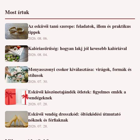
Most írtuk
Az esküvői tanú szerepe: feladatok, illem és praktikus
tippek
2026. 08. 06.
Kalóriasűrűség: hogyan lakj jól kevesebb kalóriával
2026. 08. 04.
Menyasszonyi csokor kiválasztása: virágok, formák és
stílusok
2026. 07. 30.
Esküvői köszönetajándék ötletek: figyelmes emlék a
vendégeknek
2026. 07. 28.
Esküvői vendég dresszkód: öltözködési útmutató
nőknek és férfiaknak
2026. 07. 28.