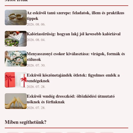
Az esküvői tanú szerepe: feladatok, illem és praktikus
tippek
2026. 08. 06.
Kalóriasűrűség: hogyan lakj jól kevesebb kalóriával
2026. 08. 04.
Menyasszonyi csokor kiválasztása: virágok, formák és
stílusok
2026. 07. 30.
Esküvői köszönetajándék ötletek: figyelmes emlék a
vendégeknek
2026. 07. 28.
Esküvői vendég dresszkód: öltözködési útmutató
nőknek és férfiaknak
2026. 07. 28.
Miben segíthetünk?