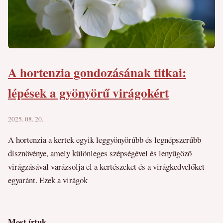
A hortenzia gondozásának titkai:
lépések a gyönyörű virágokért
2025. 08. 20.
A hortenzia a kertek egyik leggyönyörűbb és legnépszerűbb
dísznövénye, amely különleges szépségével és lenyűgöző
virágzásával varázsolja el a kertészeket és a virágkedvelőket
egyaránt. Ezek a virágok
Most írtuk