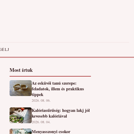
GÉLJ
Most írtuk
Az esküvői tanú szerepe:
feladatok, illem és praktikus
tippek
2026. 08. 06.
Kalóriasűrűség: hogyan lakj jól
kevesebb kalóriával
2026. 08. 04.
Menyasszonyi csokor