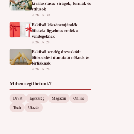
kiválasztása: virágok, formák és
stílusok
2026. 07. 30.
Esküvői köszönetajándék
ötletek: figyelmes emlék a
vendégeknek
2026. 07. 28.
Esküvői vendég dresszkód:
öltözködési útmutató nőknek és
férfiaknak
2026. 07. 28.
Miben segíthetünk?
Divat
Egészség
Magazin
Online
Tech
Utazás