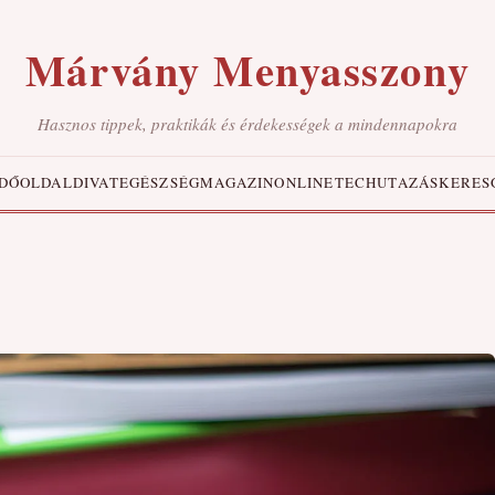
Márvány Menyasszony
Hasznos tippek, praktikák és érdekességek a mindennapokra
DŐOLDAL
DIVAT
EGÉSZSÉG
MAGAZIN
ONLINE
TECH
UTAZÁS
KERES