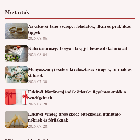
Most írtuk
Az esküvői tanú szerepe: feladatok, illem és praktikus
tippek
2026. 08. 06.
Kalóriasűrűség: hogyan lakj jól kevesebb kalóriával
2026. 08. 04.
Menyasszonyi csokor kiválasztása: virágok, formák és
stílusok
2026. 07. 30.
Esküvői köszönetajándék ötletek: figyelmes emlék a
vendégeknek
2026. 07. 28.
Esküvői vendég dresszkód: öltözködési útmutató
nőknek és férfiaknak
2026. 07. 28.