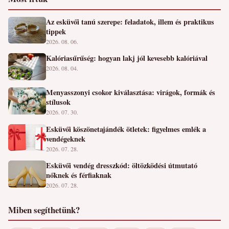
Az esküvői tanú szerepe: feladatok, illem és praktikus
tippek
2026. 08. 06.
Kalóriasűrűség: hogyan lakj jól kevesebb kalóriával
2026. 08. 04.
Menyasszonyi csokor kiválasztása: virágok, formák és
stílusok
2026. 07. 30.
Esküvői köszönetajándék ötletek: figyelmes emlék a
vendégeknek
2026. 07. 28.
Esküvői vendég dresszkód: öltözködési útmutató
nőknek és férfiaknak
2026. 07. 28.
Miben segíthetünk?