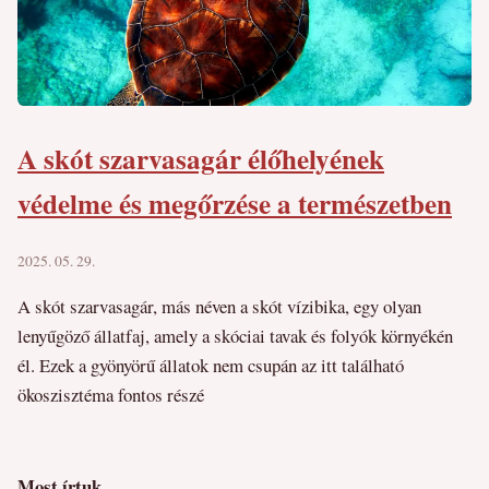
A skót szarvasagár élőhelyének
védelme és megőrzése a természetben
2025. 05. 29.
A skót szarvasagár, más néven a skót vízibika, egy olyan
lenyűgöző állatfaj, amely a skóciai tavak és folyók környékén
él. Ezek a gyönyörű állatok nem csupán az itt található
ökoszisztéma fontos részé
Most írtuk