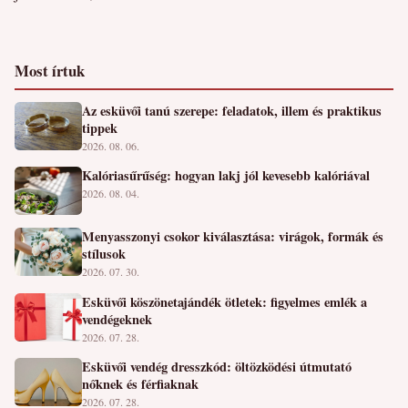
Most írtuk
Az esküvői tanú szerepe: feladatok, illem és praktikus
tippek
2026. 08. 06.
Kalóriasűrűség: hogyan lakj jól kevesebb kalóriával
2026. 08. 04.
Menyasszonyi csokor kiválasztása: virágok, formák és
stílusok
2026. 07. 30.
Esküvői köszönetajándék ötletek: figyelmes emlék a
vendégeknek
2026. 07. 28.
Esküvői vendég dresszkód: öltözködési útmutató
nőknek és férfiaknak
2026. 07. 28.