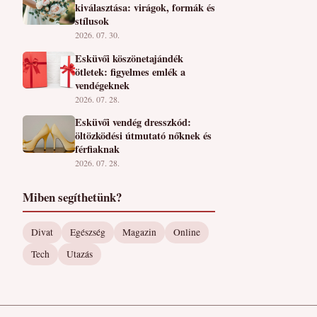
kiválasztása: virágok, formák és
stílusok
2026. 07. 30.
Esküvői köszönetajándék
ötletek: figyelmes emlék a
vendégeknek
2026. 07. 28.
Esküvői vendég dresszkód:
öltözködési útmutató nőknek és
férfiaknak
2026. 07. 28.
Miben segíthetünk?
Divat
Egészség
Magazin
Online
Tech
Utazás