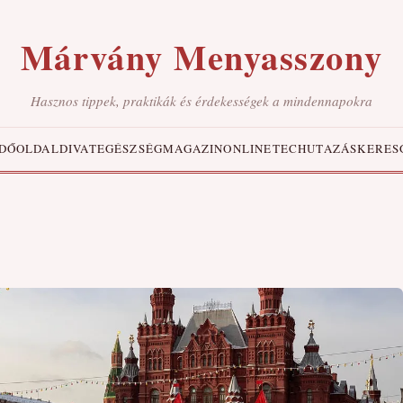
Márvány Menyasszony
Hasznos tippek, praktikák és érdekességek a mindennapokra
DŐOLDAL
DIVAT
EGÉSZSÉG
MAGAZIN
ONLINE
TECH
UTAZÁS
KERES