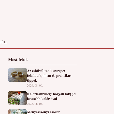
GÉLJ
Most írtuk
Az esküvői tanú szerepe:
feladatok, illem és praktikus
tippek
2026. 08. 06.
Kalóriasűrűség: hogyan lakj jól
kevesebb kalóriával
2026. 08. 04.
Menyasszonyi csokor