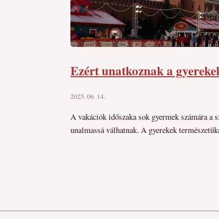
Ezért unatkoznak a gyerekek 
2025. 06. 14.
A vakációk időszaka sok gyermek számára a sz
unalmassá válhatnak. A gyerekek természetükné