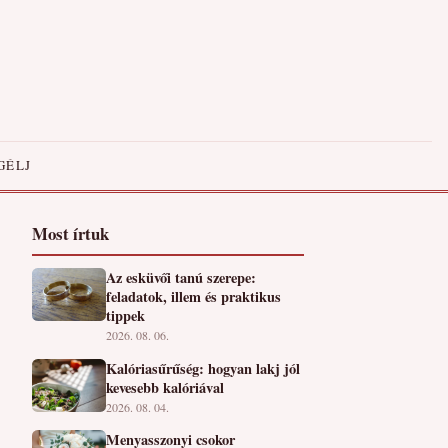
GÉLJ
Most írtuk
Az esküvői tanú szerepe:
feladatok, illem és praktikus
tippek
2026. 08. 06.
Kalóriasűrűség: hogyan lakj jól
kevesebb kalóriával
2026. 08. 04.
Menyasszonyi csokor