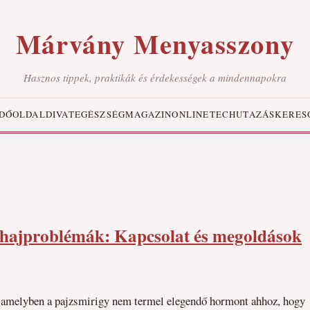
Márvány Menyasszony
Hasznos tippek, praktikák és érdekességek a mindennapokra
DŐOLDAL
DIVAT
EGÉSZSÉG
MAGAZIN
ONLINE
TECH
UTAZÁS
KERES
 hajproblémák: Kapcsolat és megoldások
, amelyben a pajzsmirigy nem termel elegendő hormont ahhoz, hogy