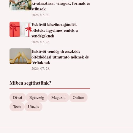
kiválasztása: virágok, formák és
stílusok
2026. 07. 30.
Esküvői köszönetajándék
ötletek: figyelmes emlék a
vendégeknek
2026. 07. 28.
Esküvői vendég dresszkód:
öltözködési útmutató nőknek és
férfiaknak
2026. 07. 28.
Miben segíthetünk?
Divat
Egészség
Magazin
Online
Tech
Utazás