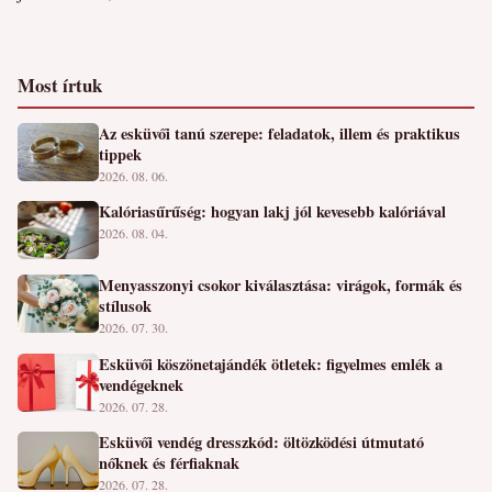
Most írtuk
Az esküvői tanú szerepe: feladatok, illem és praktikus
tippek
2026. 08. 06.
Kalóriasűrűség: hogyan lakj jól kevesebb kalóriával
2026. 08. 04.
Menyasszonyi csokor kiválasztása: virágok, formák és
stílusok
2026. 07. 30.
Esküvői köszönetajándék ötletek: figyelmes emlék a
vendégeknek
2026. 07. 28.
Esküvői vendég dresszkód: öltözködési útmutató
nőknek és férfiaknak
2026. 07. 28.