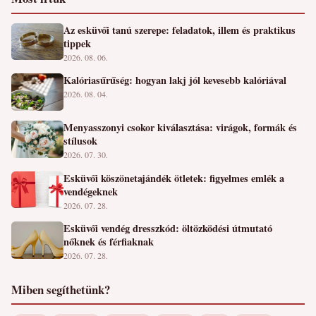
Az esküvői tanú szerepe: feladatok, illem és praktikus
tippek
2026. 08. 06.
Kalóriasűrűség: hogyan lakj jól kevesebb kalóriával
2026. 08. 04.
Menyasszonyi csokor kiválasztása: virágok, formák és
stílusok
2026. 07. 30.
Esküvői köszönetajándék ötletek: figyelmes emlék a
vendégeknek
2026. 07. 28.
Esküvői vendég dresszkód: öltözködési útmutató
nőknek és férfiaknak
2026. 07. 28.
Miben segíthetünk?