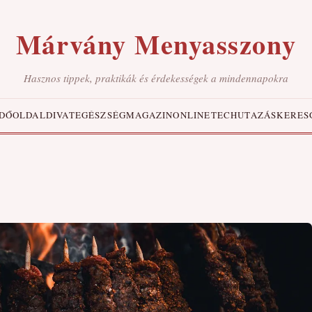
Márvány Menyasszony
Hasznos tippek, praktikák és érdekességek a mindennapokra
DŐOLDAL
DIVAT
EGÉSZSÉG
MAGAZIN
ONLINE
TECH
UTAZÁS
KERES