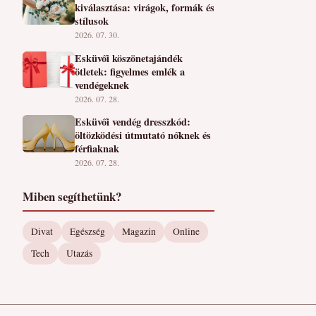
kiválasztása: virágok, formák és
stílusok
2026. 07. 30.
Esküvői köszönetajándék
ötletek: figyelmes emlék a
vendégeknek
2026. 07. 28.
Esküvői vendég dresszkód:
öltözködési útmutató nőknek és
férfiaknak
2026. 07. 28.
Miben segíthetünk?
Divat
Egészség
Magazin
Online
Tech
Utazás