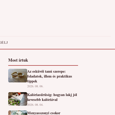
GÉLJ
Most írtuk
Az esküvői tanú szerepe:
feladatok, illem és praktikus
tippek
2026. 08. 06.
Kalóriasűrűség: hogyan lakj jól
kevesebb kalóriával
2026. 08. 04.
Menyasszonyi csokor