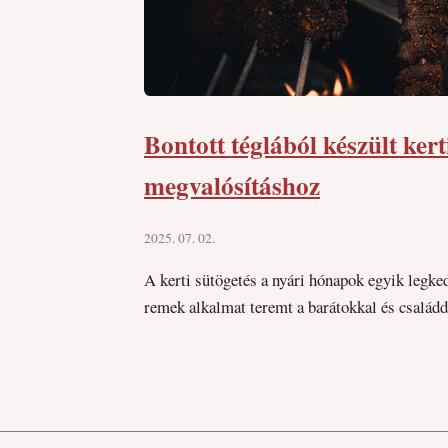
Bontott téglából készült kert
megvalósításhoz
2025. 07. 02.
A kerti sütögetés a nyári hónapok egyik legke
remek alkalmat teremt a barátokkal és családda