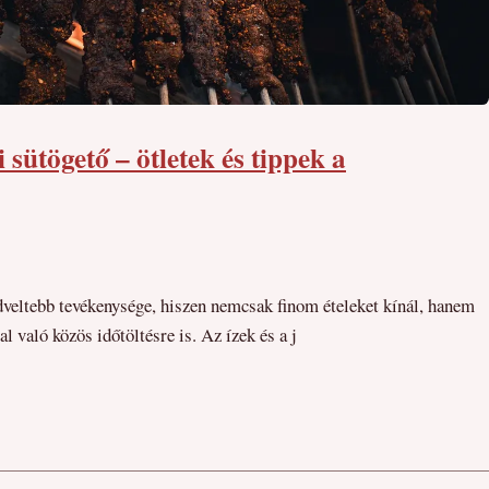
i sütögető – ötletek és tippek a
dveltebb tevékenysége, hiszen nemcsak finom ételeket kínál, hanem
l való közös időtöltésre is. Az ízek és a j