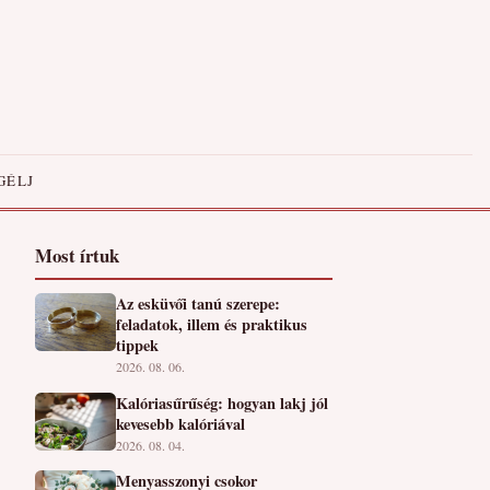
GÉLJ
Most írtuk
Az esküvői tanú szerepe:
feladatok, illem és praktikus
tippek
2026. 08. 06.
Kalóriasűrűség: hogyan lakj jól
kevesebb kalóriával
2026. 08. 04.
Menyasszonyi csokor