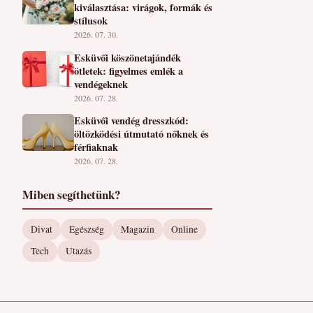
kiválasztása: virágok, formák és
stílusok
2026. 07. 30.
Esküvői köszönetajándék
ötletek: figyelmes emlék a
vendégeknek
2026. 07. 28.
Esküvői vendég dresszkód:
öltözködési útmutató nőknek és
férfiaknak
2026. 07. 28.
Miben segíthetünk?
Divat
Egészség
Magazin
Online
Tech
Utazás