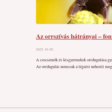
Az orrszívás hátrányai – fo
2025. 10. 05.
A csecsemők és kisgyermekek orrdugulása gya
Az orrdugulás nemcsak a légzést nehezíti meg