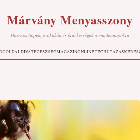
Márvány Menyasszony
Hasznos tippek, praktikák és érdekességek a mindennapokra
DŐOLDAL
DIVAT
EGÉSZSÉG
MAGAZIN
ONLINE
TECH
UTAZÁS
KERES