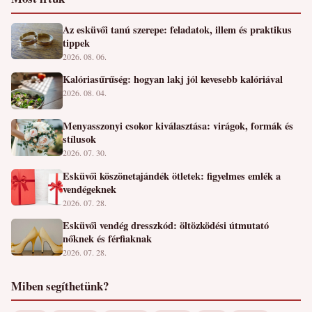
Az esküvői tanú szerepe: feladatok, illem és praktikus
tippek
2026. 08. 06.
Kalóriasűrűség: hogyan lakj jól kevesebb kalóriával
2026. 08. 04.
Menyasszonyi csokor kiválasztása: virágok, formák és
stílusok
2026. 07. 30.
Esküvői köszönetajándék ötletek: figyelmes emlék a
vendégeknek
2026. 07. 28.
Esküvői vendég dresszkód: öltözködési útmutató
nőknek és férfiaknak
2026. 07. 28.
Miben segíthetünk?