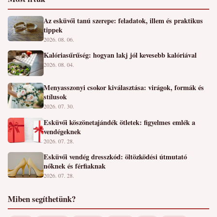
Az esküvői tanú szerepe: feladatok, illem és praktikus
tippek
2026. 08. 06.
Kalóriasűrűség: hogyan lakj jól kevesebb kalóriával
2026. 08. 04.
Menyasszonyi csokor kiválasztása: virágok, formák és
stílusok
2026. 07. 30.
Esküvői köszönetajándék ötletek: figyelmes emlék a
vendégeknek
2026. 07. 28.
Esküvői vendég dresszkód: öltözködési útmutató
nőknek és férfiaknak
2026. 07. 28.
Miben segíthetünk?