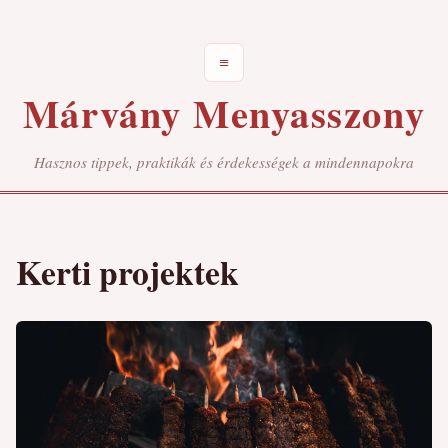
≡
Márvány Menyasszony
Hasznos tippek, praktikák és érdekességek a mindennapokra
Kerti projektek