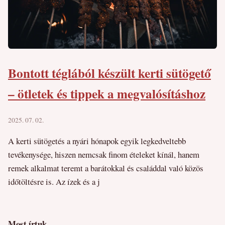
Bontott téglából készült kerti sütögető
– ötletek és tippek a megvalósításhoz
2025. 07. 02.
A kerti sütögetés a nyári hónapok egyik legkedveltebb
tevékenysége, hiszen nemcsak finom ételeket kínál, hanem
remek alkalmat teremt a barátokkal és családdal való közös
időtöltésre is. Az ízek és a j
Most írtuk