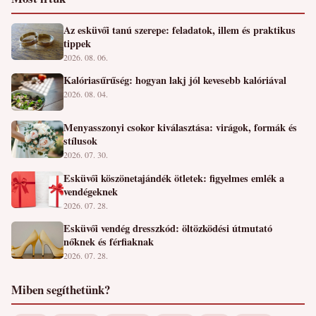
Az esküvői tanú szerepe: feladatok, illem és praktikus
tippek
2026. 08. 06.
Kalóriasűrűség: hogyan lakj jól kevesebb kalóriával
2026. 08. 04.
Menyasszonyi csokor kiválasztása: virágok, formák és
stílusok
2026. 07. 30.
Esküvői köszönetajándék ötletek: figyelmes emlék a
vendégeknek
2026. 07. 28.
Esküvői vendég dresszkód: öltözködési útmutató
nőknek és férfiaknak
2026. 07. 28.
Miben segíthetünk?