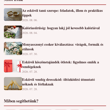
Az esküvői tanú szerepe: feladatok, illem és praktikus
tippek
2026. 08. 06.
Kalóriasűrűség: hogyan lakj jól kevesebb kalóriával
2026. 08. 04.
Menyasszonyi csokor kiválasztása: virágok, formák és
stílusok
2026. 07. 30.
Esküvői köszönetajándék ötletek: figyelmes emlék a
vendégeknek
2026. 07. 28.
Esküvői vendég dresszkód: öltözködési útmutató
nőknek és férfiaknak
2026. 07. 28.
Miben segíthetünk?