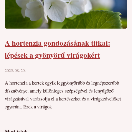
A hortenzia gondozásának titkai:
lépések a gyönyörű virágokért
2025. 08. 20.
A hortenzia a kertek egyik leggyönyörűbb és legnépszerűbb
dísznövénye, amely különleges szépségével és lenyűgöző
virágzásával varázsolja el a kertészeket és a virágkedvelőket
egyaránt. Ezek a virágok
Most írtuk