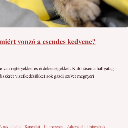
 miért vonzó a csendes kedvenc?
le van rejtélyekkel és érdekességekkel. Különösen a hallgatag
iszkrét viselkedésükkel sok gazdi szívét megnyeri
A név mögött
–
Kapcsolat
–
Impresszum
–
Adatvédelmi irányelvek