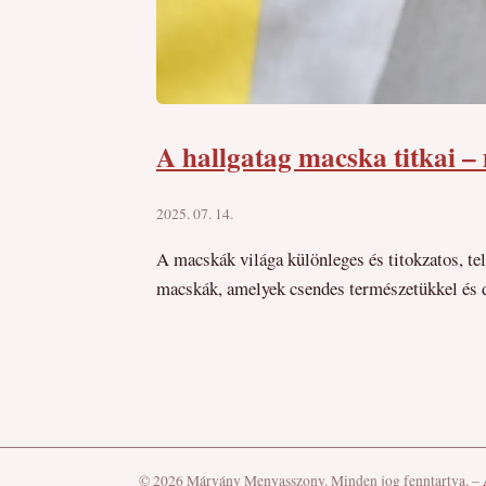
A hallgatag macska titkai –
2025. 07. 14.
A macskák világa különleges és titokzatos, te
macskák, amelyek csendes természetükkel és d
© 2026 Márvány Menyasszony. Minden jog fenntartva.
–