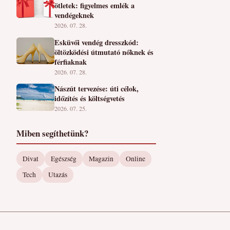
ötletek: figyelmes emlék a
vendégeknek
2026. 07. 28.
Esküvői vendég dresszkód:
öltözködési útmutató nőknek és
férfiaknak
2026. 07. 28.
Nászút tervezése: úti célok,
időzítés és költségvetés
2026. 07. 25.
Miben segíthetünk?
Divat
Egészség
Magazin
Online
Tech
Utazás