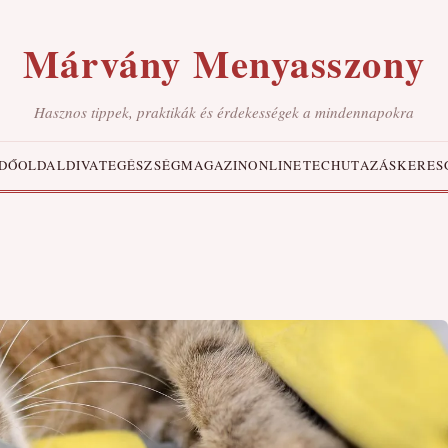
Márvány Menyasszony
Hasznos tippek, praktikák és érdekességek a mindennapokra
DŐOLDAL
DIVAT
EGÉSZSÉG
MAGAZIN
ONLINE
TECH
UTAZÁS
KERES