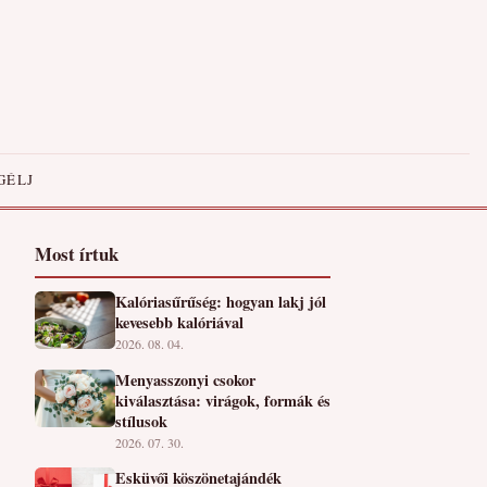
GÉLJ
Most írtuk
Kalóriasűrűség: hogyan lakj jól
kevesebb kalóriával
2026. 08. 04.
Menyasszonyi csokor
kiválasztása: virágok, formák és
stílusok
2026. 07. 30.
Esküvői köszönetajándék