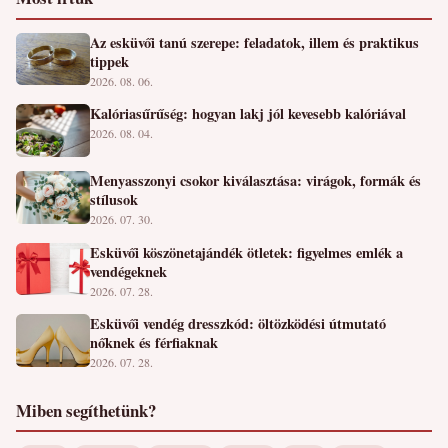
Az esküvői tanú szerepe: feladatok, illem és praktikus
tippek
2026. 08. 06.
Kalóriasűrűség: hogyan lakj jól kevesebb kalóriával
2026. 08. 04.
Menyasszonyi csokor kiválasztása: virágok, formák és
stílusok
2026. 07. 30.
Esküvői köszönetajándék ötletek: figyelmes emlék a
vendégeknek
2026. 07. 28.
Esküvői vendég dresszkód: öltözködési útmutató
nőknek és férfiaknak
2026. 07. 28.
Miben segíthetünk?