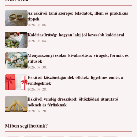
Az esküvői tanú szerepe: feladatok, illem és praktikus
tippek
2026. 08. 06.
Kalóriasűrűség: hogyan lakj jól kevesebb kalóriával
2026. 08. 04.
Menyasszonyi csokor kiválasztása: virágok, formák és
stílusok
2026. 07. 30.
Esküvői köszönetajándék ötletek: figyelmes emlék a
vendégeknek
2026. 07. 28.
Esküvői vendég dresszkód: öltözködési útmutató
nőknek és férfiaknak
2026. 07. 28.
Miben segíthetünk?