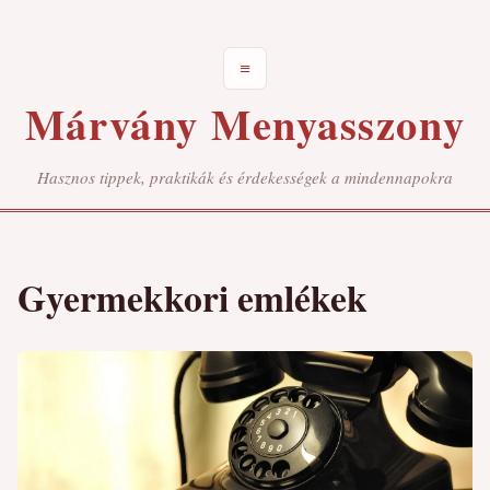
≡
Márvány Menyasszony
Hasznos tippek, praktikák és érdekességek a mindennapokra
Gyermekkori emlékek