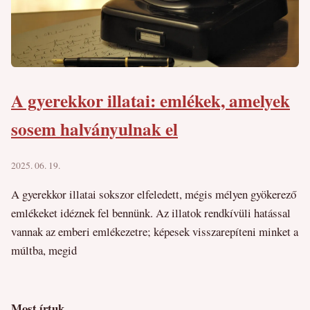
A gyerekkor illatai: emlékek, amelyek
sosem halványulnak el
2025. 06. 19.
A gyerekkor illatai sokszor elfeledett, mégis mélyen gyökerező
emlékeket idéznek fel bennünk. Az illatok rendkívüli hatással
vannak az emberi emlékezetre; képesek visszarepíteni minket a
múltba, megid
Most írtuk