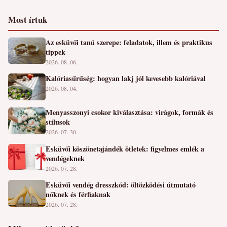
Most írtuk
Az esküvői tanú szerepe: feladatok, illem és praktikus
tippek
2026. 08. 06.
Kalóriasűrűség: hogyan lakj jól kevesebb kalóriával
2026. 08. 04.
Menyasszonyi csokor kiválasztása: virágok, formák és
stílusok
2026. 07. 30.
Esküvői köszönetajándék ötletek: figyelmes emlék a
vendégeknek
2026. 07. 28.
Esküvői vendég dresszkód: öltözködési útmutató
nőknek és férfiaknak
2026. 07. 28.