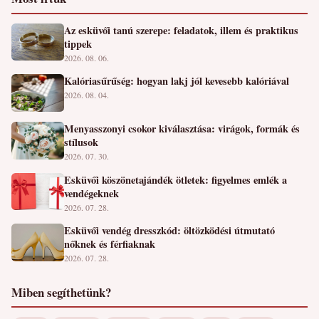
Az esküvői tanú szerepe: feladatok, illem és praktikus
tippek
2026. 08. 06.
Kalóriasűrűség: hogyan lakj jól kevesebb kalóriával
2026. 08. 04.
Menyasszonyi csokor kiválasztása: virágok, formák és
stílusok
2026. 07. 30.
Esküvői köszönetajándék ötletek: figyelmes emlék a
vendégeknek
2026. 07. 28.
Esküvői vendég dresszkód: öltözködési útmutató
nőknek és férfiaknak
2026. 07. 28.
Miben segíthetünk?