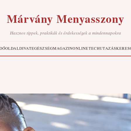
Márvány Menyasszony
Hasznos tippek, praktikák és érdekességek a mindennapokra
DŐOLDAL
DIVAT
EGÉSZSÉG
MAGAZIN
ONLINE
TECH
UTAZÁS
KERES