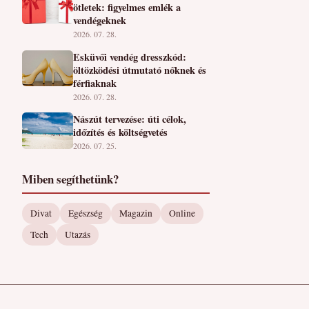
ötletek: figyelmes emlék a
vendégeknek
2026. 07. 28.
Esküvői vendég dresszkód:
öltözködési útmutató nőknek és
férfiaknak
2026. 07. 28.
Nászút tervezése: úti célok,
időzítés és költségvetés
2026. 07. 25.
Miben segíthetünk?
Divat
Egészség
Magazin
Online
Tech
Utazás