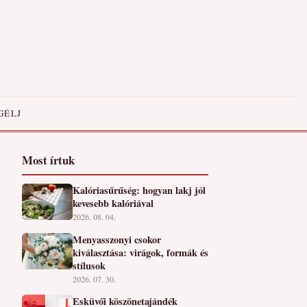
GÉLJ
Most írtuk
Kalóriasűrűség: hogyan lakj jól
kevesebb kalóriával
2026. 08. 04.
Menyasszonyi csokor
kiválasztása: virágok, formák és
stílusok
2026. 07. 30.
Esküvői köszönetajándék