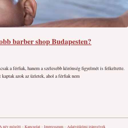
jobb barber shop Budapesten?
ak a férfiak, hanem a szélesebb közönség figyelmét is felkeltette.
kaptak azok az üzletek, ahol a férfiak nem
A név mögött
–
Kapcsolat
–
Impresszum
–
Adatvédelmi irányelvek