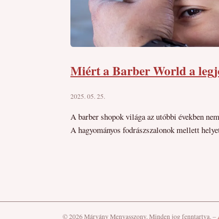
Miért a Barber World a leg
2025. 05. 25.
A barber shopok világa az utóbbi években nemcs
A hagyományos fodrászszalonok mellett helyet 
© 2026 Márvány Menyasszony. Minden jog fenntartva.
–