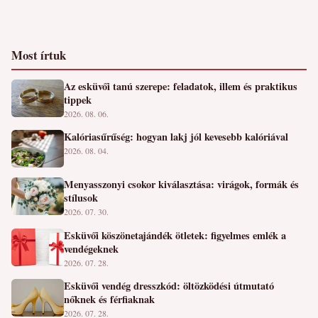
Most írtuk
Az esküvői tanú szerepe: feladatok, illem és praktikus
tippek
2026. 08. 06.
Kalóriasűrűség: hogyan lakj jól kevesebb kalóriával
2026. 08. 04.
Menyasszonyi csokor kiválasztása: virágok, formák és
stílusok
2026. 07. 30.
Esküvői köszönetajándék ötletek: figyelmes emlék a
vendégeknek
2026. 07. 28.
Esküvői vendég dresszkód: öltözködési útmutató
nőknek és férfiaknak
2026. 07. 28.