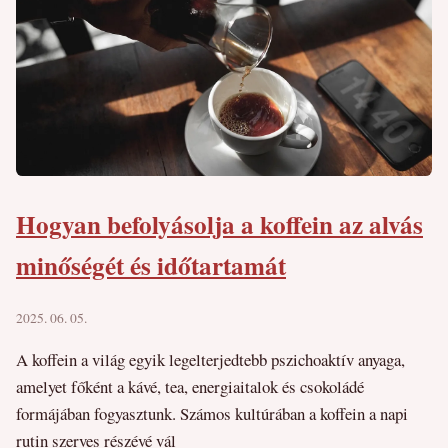
Hogyan befolyásolja a koffein az alvás
minőségét és időtartamát
2025. 06. 05.
A koffein a világ egyik legelterjedtebb pszichoaktív anyaga,
amelyet főként a kávé, tea, energiaitalok és csokoládé
formájában fogyasztunk. Számos kultúrában a koffein a napi
rutin szerves részévé vál