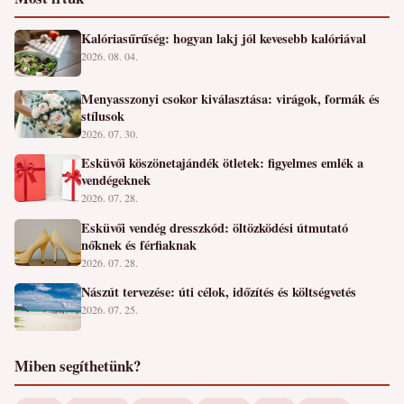
Kalóriasűrűség: hogyan lakj jól kevesebb kalóriával
2026. 08. 04.
Menyasszonyi csokor kiválasztása: virágok, formák és
stílusok
2026. 07. 30.
Esküvői köszönetajándék ötletek: figyelmes emlék a
vendégeknek
2026. 07. 28.
Esküvői vendég dresszkód: öltözködési útmutató
nőknek és férfiaknak
2026. 07. 28.
Nászút tervezése: úti célok, időzítés és költségvetés
2026. 07. 25.
Miben segíthetünk?