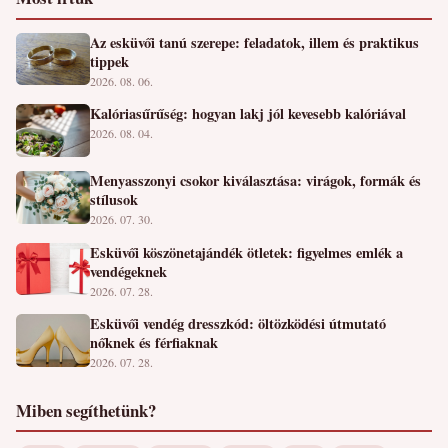
Az esküvői tanú szerepe: feladatok, illem és praktikus
tippek
2026. 08. 06.
Kalóriasűrűség: hogyan lakj jól kevesebb kalóriával
2026. 08. 04.
Menyasszonyi csokor kiválasztása: virágok, formák és
stílusok
2026. 07. 30.
Esküvői köszönetajándék ötletek: figyelmes emlék a
vendégeknek
2026. 07. 28.
Esküvői vendég dresszkód: öltözködési útmutató
nőknek és férfiaknak
2026. 07. 28.
Miben segíthetünk?