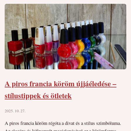
A piros francia köröm újjáéledése –
stílustippek és ötletek
2025. 10. 27.
A piros francia köröm régóta a divat és a stílus szimbóluma.
Az elegáns és kifinomult megjelenésével ez a körömforma