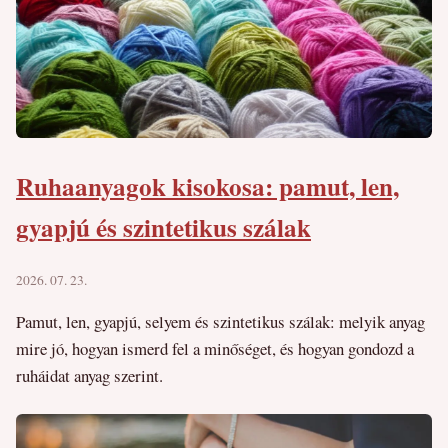
Ruhaanyagok kisokosa: pamut, len,
gyapjú és szintetikus szálak
2026. 07. 23.
Pamut, len, gyapjú, selyem és szintetikus szálak: melyik anyag
mire jó, hogyan ismerd fel a minőséget, és hogyan gondozd a
ruháidat anyag szerint.