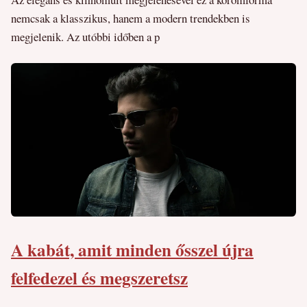
nemcsak a klasszikus, hanem a modern trendekben is
megjelenik. Az utóbbi időben a p
A kabát, amit minden ősszel újra
felfedezel és megszeretsz