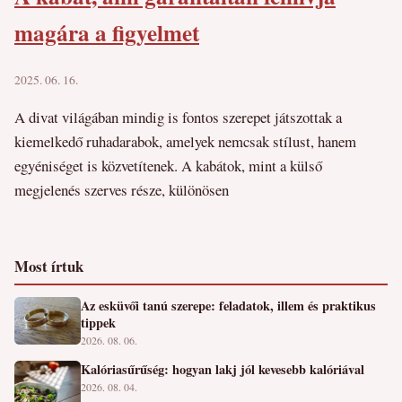
magára a figyelmet
2025. 06. 16.
A divat világában mindig is fontos szerepet játszottak a
kiemelkedő ruhadarabok, amelyek nemcsak stílust, hanem
egyéniséget is közvetítenek. A kabátok, mint a külső
megjelenés szerves része, különösen
Most írtuk
Az esküvői tanú szerepe: feladatok, illem és praktikus
tippek
2026. 08. 06.
Kalóriasűrűség: hogyan lakj jól kevesebb kalóriával
2026. 08. 04.