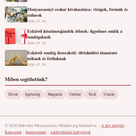
Menyasszonyi csokor kiválasztása: virágok, formák és
stílusok
2026. 07. 30.
Esküvői köszönetajándék ötletek: figyelmes emlék a
vendégeknek
2026. 07. 28.
Esküvői vendég dresszkód: öltözködési útmutató
nőknek és férfiaknak
2026. 07. 28.
Miben segíthetünk?
Divat
Egészség
Magazin
Online
Tech
Utazás
© 2026 Márvány Menyasszony. Minden jog fenntartva.
–
A név mögött
–
Kapcsolat
–
Impresszum
–
Adatvédelmi irányelvek