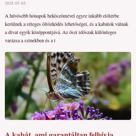
2025. 07. 03.
A hűvösebb hónapok beköszöntével egyre inkább előtérbe
kerülnek a réteges öltözködés lehetőségei, és a kabátok válnak
a divat egyik középpontjává. Az őszi időszak különleges
varázsa a színekben és a t
A kabát, ami garantáltan felhívja