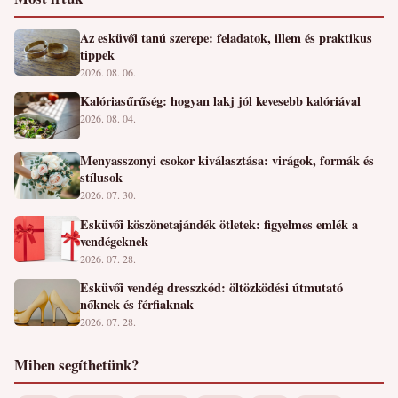
Az esküvői tanú szerepe: feladatok, illem és praktikus
tippek
2026. 08. 06.
Kalóriasűrűség: hogyan lakj jól kevesebb kalóriával
2026. 08. 04.
Menyasszonyi csokor kiválasztása: virágok, formák és
stílusok
2026. 07. 30.
Esküvői köszönetajándék ötletek: figyelmes emlék a
vendégeknek
2026. 07. 28.
Esküvői vendég dresszkód: öltözködési útmutató
nőknek és férfiaknak
2026. 07. 28.
Miben segíthetünk?