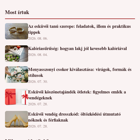
Most írtuk
Az esküvői tanú szerepe: feladatok, illem és praktikus
tippek
2026. 08. 06.
Kalóriasűrűség: hogyan lakj jól kevesebb kalóriával
2026. 08. 04.
Menyasszonyi csokor kiválasztása: virágok, formák és
stílusok
2026. 07. 30.
Esküvői köszönetajándék ötletek: figyelmes emlék a
vendégeknek
2026. 07. 28.
Esküvői vendég dresszkód: öltözködési útmutató
nőknek és férfiaknak
2026. 07. 28.