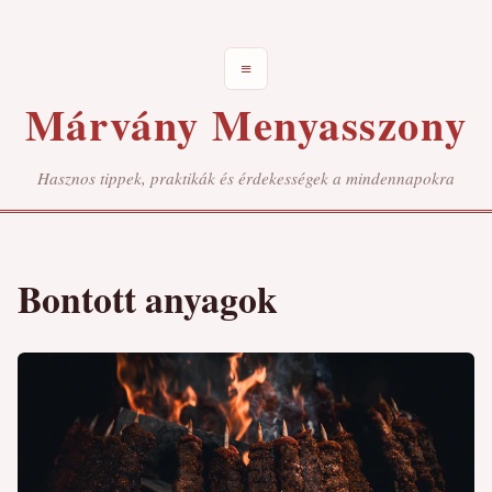
≡
Márvány Menyasszony
Hasznos tippek, praktikák és érdekességek a mindennapokra
Bontott anyagok