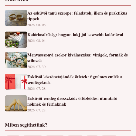
Az esküvői tanú szerepe: feladatok, illem és praktikus
tippek
2026. 08. 06.
Kalóriasűrűség: hogyan lakj jól kevesebb kalóriával
2026. 08. 04.
Menyasszonyi csokor kiválasztása: virágok, formák és
stílusok
2026. 07. 30.
Esküvői köszönetajándék ötletek: figyelmes emlék a
vendégeknek
2026. 07. 28.
Esküvői vendég dresszkód: öltözködési útmutató
nőknek és férfiaknak
2026. 07. 28.
Miben segíthetünk?