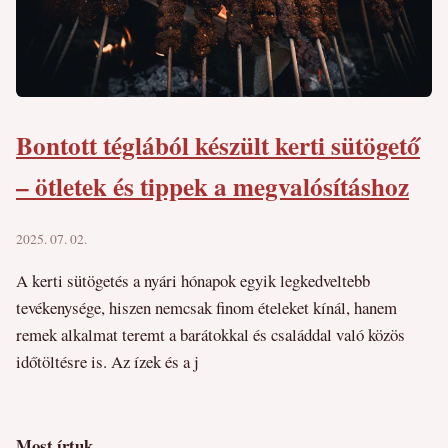
Bontott téglából készült kerti sütögető
– ötletek és tippek a megvalósításhoz
2025. 07. 02.
A kerti sütögetés a nyári hónapok egyik legkedveltebb
tevékenysége, hiszen nemcsak finom ételeket kínál, hanem
remek alkalmat teremt a barátokkal és családdal való közös
időtöltésre is. Az ízek és a j
Most írtuk