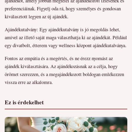
ajándékot, amely jobban megfelel az ajándékozott ízlésének és
preferenciáinak. Figyelj oda rá, hogy személyes és gondosan
kiválasztott legyen az új ajándék.
Ajándékutalvány: Egy ajándékutalvány is jó megoldás lehet,
amivel az illető saját maga választhatja ki az ajándékát. Például
egy divatbolt, étterem vagy wellness központ ajándékutalványa.
Fontos az empátia és a megértés, és ne érezz nyomást az
ajándék kiválasztására. Az ajándékozásnak az a célja, hogy
örömet szerezzen, és a megajándékozott boldogan emlékezzen
vissza erre az alkalomra.
Ez is érdekelhet