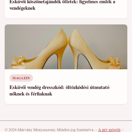
Esküvői köszönetajándék ötletek: figyelmes emlék a
vendégeknek
MAGAZIN
Esküvői vendég dresszkód: öltözködési útmutató
nőknek és férfiaknak
© 2026 Márvány Menyasszony. Minden jog fenntartva.
–
A név mögött
–