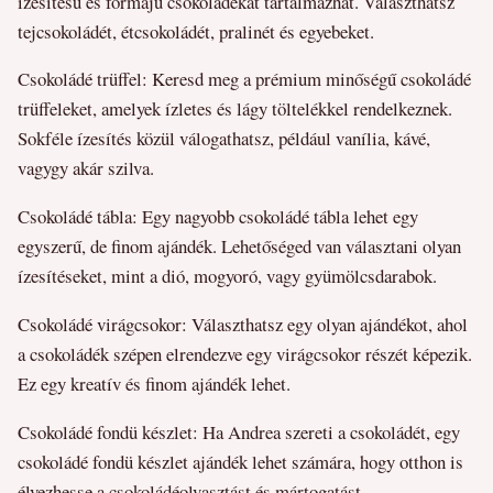
ízesítésű és formájú csokoládékat tartalmazhat. Választhatsz
tejcsokoládét, étcsokoládét, pralinét és egyebeket.
Csokoládé trüffel: Keresd meg a prémium minőségű csokoládé
trüffeleket, amelyek ízletes és lágy töltelékkel rendelkeznek.
Sokféle ízesítés közül válogathatsz, például vanília, kávé,
vagygy akár szilva.
Csokoládé tábla: Egy nagyobb csokoládé tábla lehet egy
egyszerű, de finom ajándék. Lehetőséged van választani olyan
ízesítéseket, mint a dió, mogyoró, vagy gyümölcsdarabok.
Csokoládé virágcsokor: Választhatsz egy olyan ajándékot, ahol
a csokoládék szépen elrendezve egy virágcsokor részét képezik.
Ez egy kreatív és finom ajándék lehet.
Csokoládé fondü készlet: Ha Andrea szereti a csokoládét, egy
csokoládé fondü készlet ajándék lehet számára, hogy otthon is
élvezhesse a csokoládéolvasztást és mártogatást.