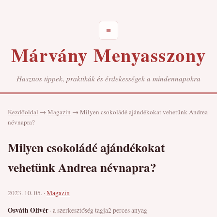
≡
Márvány Menyasszony
Hasznos tippek, praktikák és érdekességek a mindennapokra
Kezdőoldal
→
Magazin
→
Milyen csokoládé ajándékokat vehetünk Andrea
névnapra?
Milyen csokoládé ajándékokat
vehetünk Andrea névnapra?
2023. 10. 05. ·
Magazin
Osváth Olivér
· a szerkesztőség tagja
2 perces anyag