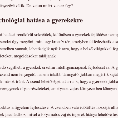
ényezővé válik. De vajon miért van ez így?
chológiai hatása a gyerekekre
i hatásai rendkívül sokrétűek, különösen a gyerekek fejlődése szem
sendet úgy megélni, mint egy kreatív tér, amelyben felfedezhetik a s
sendben vannak, lehetőségük nyílik arra, hogy a belső világukkal fog
eteket, megoldásokat találjanak.
idő segítheti a gyerekek érzelmi intelligenciájának fejlődését is. A 
csend nem fenyegető, hanem inkább támogató, jobban megértik saját 
 mások iránt. A csend lehetőséget ad arra is, hogy a gyerekek jobba
zrevegyenek olyan részleteket, amelyeket zajos környezetben könnyen
ektus a figyelem fejlesztése. A csendben való időtöltés hozzájárulha
ek javulásához, mivel a folyamatos zaj és ingerek hiánya lehetővé te