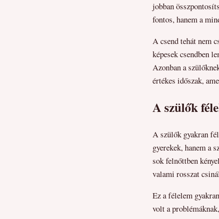
jobban összpontosíts
fontos, hanem a mind
A csend tehát nem cs
képesek csendben len
Azonban a szülőknek
értékes időszak, amel
A szülők fél
A szülők gyakran fél
gyerekek, hanem a sz
sok felnőttben kénye
valami rosszat csiná
Ez a félelem gyakran
volt a problémáknak,