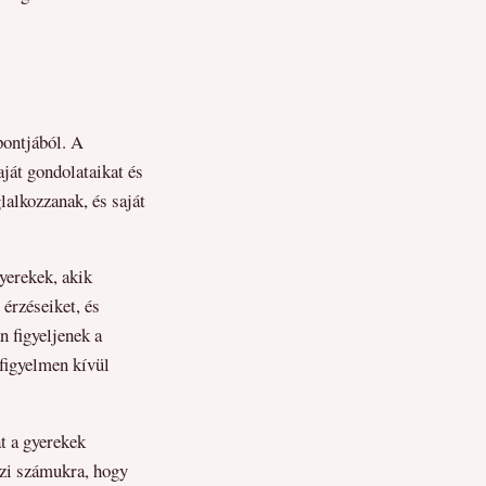
pontjából. A
aját gondolataikat és
lalkozzanak, és saját
gyerekek, akik
érzéseiket, és
n figyeljenek a
 figyelmen kívül
t a gyerekek
szi számukra, hogy