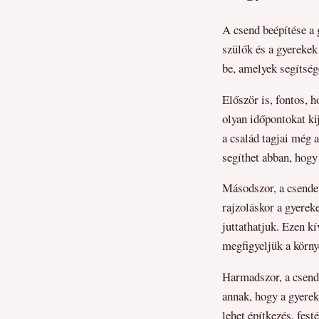
A csend beépítése a 
szülők és a gyerekek
be, amelyek segítség
Először is, fontos, h
olyan időpontokat ki
a család tagjai még 
segíthet abban, hogy
Másodszor, a csende
rajzoláskor a gyerek
juttathatjuk. Ezen k
megfigyeljük a körny
Harmadszor, a csende
annak, hogy a gyerek
lehet építkezés, fest