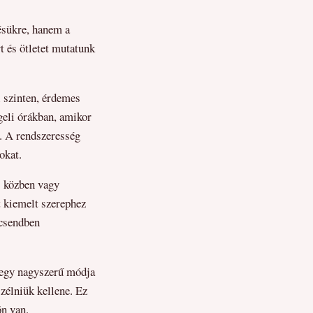
ésükre, hanem a
t és ötletet mutatunk
i szinten, érdemes
ggeli órákban, amikor
k. A rendszeresség
okat.
s közben vagy
t kiemelt szerephez
 csendben
” egy nagyszerű módja
szélniük kellene. Ez
ön van.