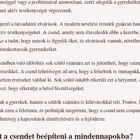
enséggel vagy a problémával azonosítani, ezért sürgetik a gyerekeike
ami aktív tevékenységet végezzenek.
yező a társadalmi elvárások. A modern nevelési trendek gyakran han
aktív tevékenységeket. A csend, amely nem illeszkedik ebbe a keretbe
Az a tudat, hogy mások is figyelik őket, és elvárásaik vannak, növelhe
zórakoztassák gyermekeiket.
endben való időtöltés sok szülő számára azt is jelentheti, hogy szem
zéseikkel. A csend lehetőséget ad arra, hogy a felnőttek is önmagukk
tlen érzéseket válthat ki. Sok szülő inkább elkerüli ezt a helyzetet, 
zt, hogy elkerülje a belső feszültségeket.
k a gyerekek, hanem a szülők számára is kihívásokkal teli. Fontos, 
k ezen a félelmen, és próbálják megérteni, hogy a csend nem csupán
hetőség a kapcsolatok elmélyítésére és a fejlődésre.
t a csendet beépíteni a mindennapokba?