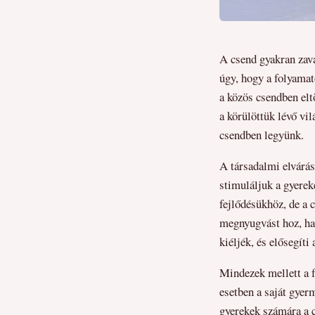
A csend gyakran zava
úgy, hogy a folyamat
a közös csendben eltö
a körülöttük lévő vil
csendben legyünk.
A társadalmi elvárá
stimuláljuk a gyerek
fejlődésükhöz, de a 
megnyugvást hoz, han
kiéljék, és elősegíti
Mindezek mellett a f
esetben a saját gyer
gyerekek számára a c