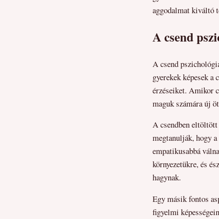
aggodalmat kiváltó t
A csend pszi
A csend pszichológia
gyerekek képesek a c
érzéseiket. Amikor c
maguk számára új ötl
A csendben eltöltött 
megtanulják, hogy a 
empatikusabbá válnak
környezetükre, és és
hagynak.
Egy másik fontos asp
figyelmi képességein