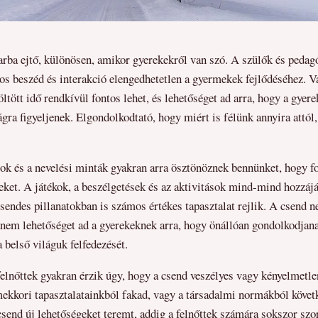
rba ejtő, különösen, amikor gyerekekről van szó. A szülők és pedag
os beszéd és interakció elengedhetetlen a gyermekek fejlődéséhez. Va
ltött idő rendkívül fontos lehet, és lehetőséget ad arra, hogy a gyer
ágra figyeljenek. Elgondolkodtató, hogy miért is félünk annyira attól
sok és a nevelési minták gyakran arra ösztönöznek bennünket, hogy 
eket. A játékok, a beszélgetések és az aktivitások mind-mind hozzáj
csendes pillanatokban is számos értékes tapasztalat rejlik. A csend 
em lehetőséget ad a gyerekeknek arra, hogy önállóan gondolkodjana
 a belső világuk felfedezését.
elnőttek gyakran érzik úgy, hogy a csend veszélyes vagy kényelmetle
mekkori tapasztalatainkból fakad, vagy a társadalmi normákból követ
send új lehetőségeket teremt, addig a felnőttek számára sokszor szo