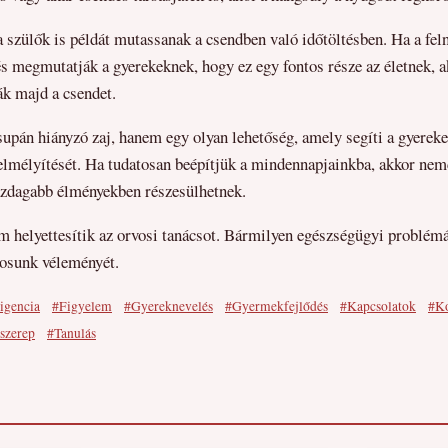
a szülők is példát mutassanak a csendben való időtöltésben. Ha a fel
 és megmutatják a gyerekeknek, hogy ez egy fontos része az életnek, a
ák majd a csendet.
upán hiányzó zaj, hanem egy olyan lehetőség, amely segíti a gyerekek
elmélyítését. Ha tudatosan beépítjük a mindennapjainkba, akkor nem
azdagabb élményekben részesülhetnek.
m helyettesítik az orvosi tanácsot. Bármilyen egészségügyi problém
vosunk véleményét.
ligencia
#Figyelem
#Gyereknevelés
#Gyermekfejlődés
#Kapcsolatok
#K
 szerep
#Tanulás