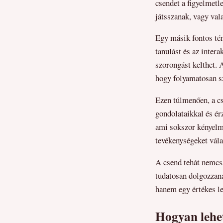
csendet a figyelmetl
játsszanak, vagy val
Egy másik fontos tén
tanulást és az inter
szorongást kelthet. 
hogy folyamatosan s
Ezen túlmenően, a cs
gondolataikkal és ér
ami sokszor kényelme
tevékenységeket válas
A csend tehát nemcsa
tudatosan dolgozzana
hanem egy értékes le
Hogyan lehe