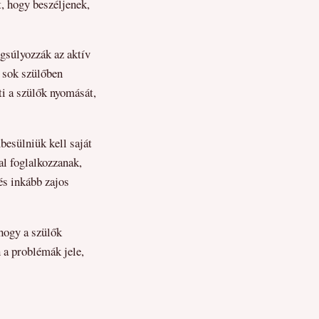
t, hogy beszéljenek,
gsúlyozzák az aktív
, sok szülőben
ti a szülők nyomását,
besülniük kell saját
al foglalkozzanak,
és inkább zajos
hogy a szülők
 a problémák jele,