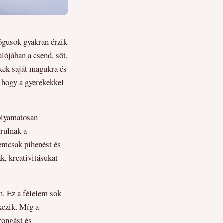
ógusok gyakran érzik
lójában a csend, sőt,
ekek saját magukra és
, hogy a gyerekekkel
folyamatosan
árulnak a
nemcsak pihenést és
k, kreativitásukat
n. Ez a félelem sok
kezik. Míg a
rongást és