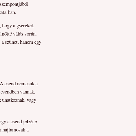
s szempontjából
atalban.
, hogy a gyerekek
lnőtté válás során.
 a szünet, hanem egy
. A csend nemcsak a
k csendben vannak,
k unatkoznak, vagy
ogy a csend jelzése
ők hajlamosak a