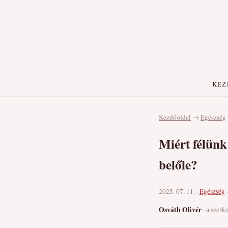
KEZ
Kezdőoldal
→
Egészség
Miért félünk
belőle?
2025. 07. 11. ·
Egészség
Osváth Olivér
· a szerk