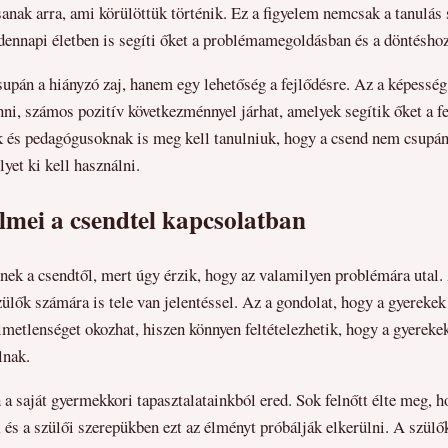
anak arra, ami körülöttük történik. Ez a figyelem nemcsak a tanulá
ennapi életben is segíti őket a problémamegoldásban és a döntéshoz
upán a hiányzó zaj, hanem egy lehetőség a fejlődésre. Az a képesség
ni, számos pozitív következménnyel járhat, amelyek segítik őket a fe
 és pedagógusoknak is meg kell tanulniuk, hogy a csend nem csupán
yet ki kell használni.
elmei a csendtel kapcsolatban
nek a csendtől, mert úgy érzik, hogy az valamilyen problémára utal
ülők számára is tele van jelentéssel. Az a gondolat, hogy a gyereke
lmetlenséget okozhat, hiszen könnyen feltételezhetik, hogy a gyereke
lnak.
 a saját gyermekkori tapasztalatainkból ered. Sok felnőtt élte meg, h
 és a szülői szerepükben ezt az élményt próbálják elkerülni. A szül