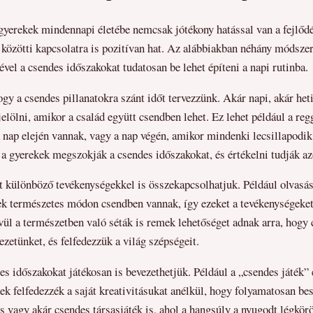
gyerekek mindennapi életébe nemcsak jótékony hatással van a fejlőd
 közötti kapcsolatra is pozitívan hat. Az alábbiakban néhány módszer
ével a csendes időszakokat tudatosan be lehet építeni a napi rutinba.
ogy a csendes pillanatokra szánt időt tervezzünk. Akár napi, akár het
jelölni, amikor a család együtt csendben lehet. Ez lehet például a re
a nap elején vannak, vagy a nap végén, amikor mindenki lecsillapodi
 a gyerekek megszokják a csendes időszakokat, és értékelni tudják az
t különböző tevékenységekkel is összekapcsolhatjuk. Például olvasá
ek természetes módon csendben vannak, így ezeket a tevékenységeke
ívül a természetben való séták is remek lehetőséget adnak arra, hogy
ezetünket, és felfedezzük a világ szépségeit.
s időszakokat játékosan is bevezethetjük. Például a „csendes játék
ek felfedezzék a saját kreativitásukat anélkül, hogy folyamatosan be
és vagy akár csendes társasjáték is, ahol a hangsúly a nyugodt légkör