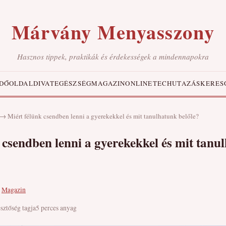
Márvány Menyasszony
Hasznos tippek, praktikák és érdekességek a mindennapokra
DŐOLDAL
DIVAT
EGÉSZSÉG
MAGAZIN
ONLINE
TECH
UTAZÁS
KERES
→
Miért félünk csendben lenni a gyerekekkel és mit tanulhatunk belőle?
 csendben lenni a gyerekekkel és mit tanu
·
Magazin
esztőség tagja
5 perces anyag