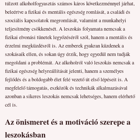
túlzott alkoholfogyasztás számos káros következménnyel járhat,
beleértve a fizikai és mentális egészség romlását, a családi és
szociális kapcsolatok megromlását, valamint a munkahelyi
teljesítmény csökkenését. A leszokás folyamata nemcsak a
fizikai elvonási tünetek legyőzéséről szól, hanem a mentális és
érzelmi megküzdésről is. Az emberek gyakran küzdenek a
szokásaik ellen, és sokan úgy érzik, hogy egyedül nem tudják
megoldani a problémát. Az alkoholról való leszokás nemcsak a
fizikai egészség helyreállítását jelenti, hanem a személyes
fejlődés és a boldogabb élet felé vezető út első lépéseit is. A
megfelelő támogatás, eszközök és technikák alkalmazásával
azonban a sikeres leszokás nemcsak lehetséges, hanem elérhető
cél is.
Az önismeret és a motiváció szerepe a
leszokásban