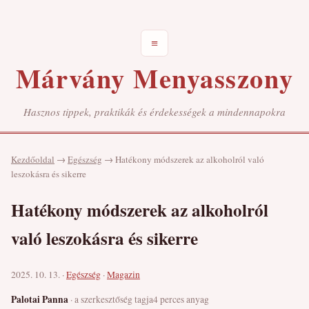
≡
Márvány Menyasszony
Hasznos tippek, praktikák és érdekességek a mindennapokra
Kezdőoldal
→
Egészség
→
Hatékony módszerek az alkoholról való
leszokásra és sikerre
Hatékony módszerek az alkoholról
való leszokásra és sikerre
2025. 10. 13. ·
Egészség
·
Magazin
Palotai Panna
· a szerkesztőség tagja
4 perces anyag