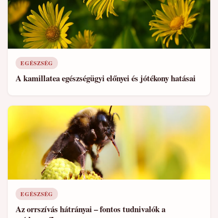
EGÉSZSÉG
A kamillatea egészségügyi előnyei és jótékony hatásai
EGÉSZSÉG
Az orrszívás hátrányai – fontos tudnivalók a