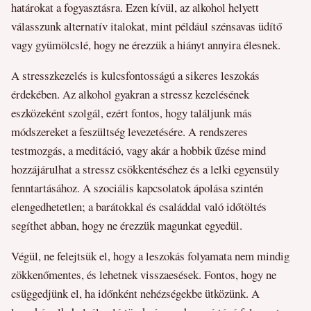
határokat a fogyasztásra. Ezen kívül, az alkohol helyett
válasszunk alternatív italokat, mint például szénsavas üdítő
vagy gyümölcslé, hogy ne érezzük a hiányt annyira élesnek.
A stresszkezelés is kulcsfontosságú a sikeres leszokás
érdekében. Az alkohol gyakran a stressz kezelésének
eszközeként szolgál, ezért fontos, hogy találjunk más
módszereket a feszültség levezetésére. A rendszeres
testmozgás, a meditáció, vagy akár a hobbik űzése mind
hozzájárulhat a stressz csökkentéséhez és a lelki egyensúly
fenntartásához. A szociális kapcsolatok ápolása szintén
elengedhetetlen; a barátokkal és családdal való időtöltés
segíthet abban, hogy ne érezzük magunkat egyedül.
Végül, ne felejtsük el, hogy a leszokás folyamata nem mindig
zökkenőmentes, és lehetnek visszaesések. Fontos, hogy ne
csüggedjünk el, ha időnként nehézségekbe ütközünk. A