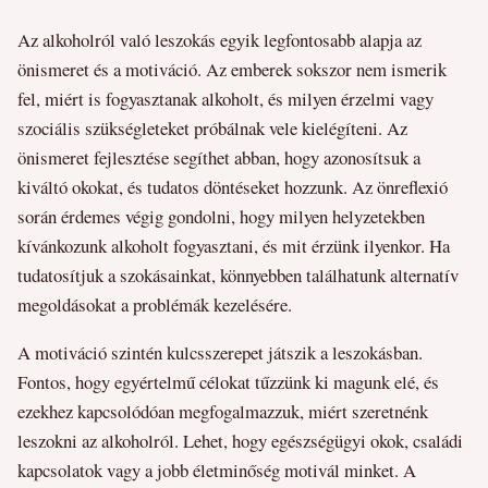
Az alkoholról való leszokás egyik legfontosabb alapja az
önismeret és a motiváció. Az emberek sokszor nem ismerik
fel, miért is fogyasztanak alkoholt, és milyen érzelmi vagy
szociális szükségleteket próbálnak vele kielégíteni. Az
önismeret fejlesztése segíthet abban, hogy azonosítsuk a
kiváltó okokat, és tudatos döntéseket hozzunk. Az önreflexió
során érdemes végig gondolni, hogy milyen helyzetekben
kívánkozunk alkoholt fogyasztani, és mit érzünk ilyenkor. Ha
tudatosítjuk a szokásainkat, könnyebben találhatunk alternatív
megoldásokat a problémák kezelésére.
A motiváció szintén kulcsszerepet játszik a leszokásban.
Fontos, hogy egyértelmű célokat tűzzünk ki magunk elé, és
ezekhez kapcsolódóan megfogalmazzuk, miért szeretnénk
leszokni az alkoholról. Lehet, hogy egészségügyi okok, családi
kapcsolatok vagy a jobb életminőség motivál minket. A