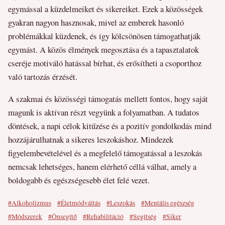
egymással a küzdelmeiket és sikereiket. Ezek a közösségek
gyakran nagyon hasznosak, mivel az emberek hasonló
problémákkal küzdenek, és így kölcsönösen támogathatják
egymást. A közös élmények megosztása és a tapasztalatok
cseréje motiváló hatással bírhat, és erősítheti a csoporthoz
való tartozás érzését.
A szakmai és közösségi támogatás mellett fontos, hogy saját
magunk is aktívan részt vegyünk a folyamatban. A tudatos
döntések, a napi célok kitűzése és a pozitív gondolkodás mind
hozzájárulhatnak a sikeres leszokáshoz. Mindezek
figyelembevételével és a megfelelő támogatással a leszokás
nemcsak lehetséges, hanem elérhető céllá válhat, amely a
boldogabb és egészségesebb élet felé vezet.
#Alkoholizmus
#Életmódváltás
#Leszokás
#Mentális egészség
#Módszerek
#Önsegítő
#Rehabilitáció
#Segítség
#Siker